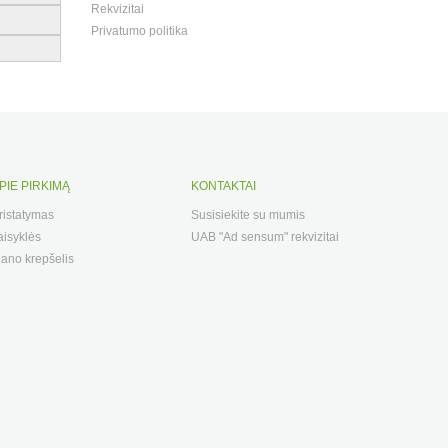
Rekvizitai
Privatumo politika
PIE PIRKIMĄ
KONTAKTAI
ristatymas
Susisiekite su mumis
aisyklės
UAB "Ad sensum" rekvizitai
ano krepšelis