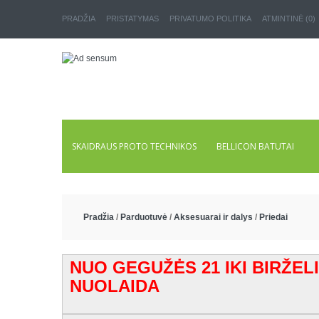
PRADŽIA
PRISTATYMAS
PRIVATUMO POLITIKA
ATMINTINĖ (0)
SKAIDRAUS PROTO TECHNIKOS
BELLICON BATUTAI
Pradžia
/
Parduotuvė
/
Aksesuarai ir dalys
/
Priedai
NUO GEGUŽĖS 21 IKI BIRŽEL
NUOLAIDA