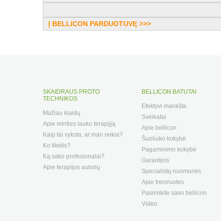
Į BELLICON PARDUOTUVĘ >>>
SKAIDRAUS PROTO
BELLICON BATUTAI
TECHNIKOS
Efektyvi mankšta
Mažiau klaidų
Sveikatai
Apie minties lauko terapijją
Apie bellicon
Kaip tai vyksta, ar man reikia?
Šuoliuko kokybė
Ko tikėtis?
Pagaminimo kokybė
Ką sako profesionalai?
Garantijos
Apie terapijos autorių
Specialistų nuomonės
Apie treniruotes
Pasirinkite savo bellicon
Video