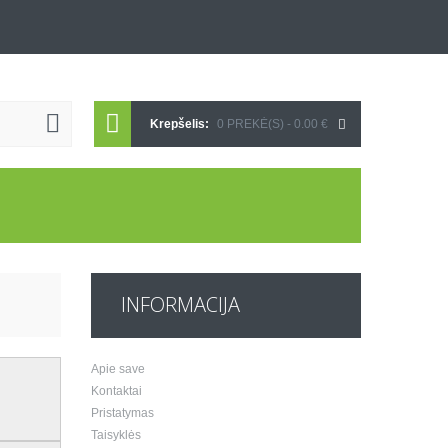
Krepšelis:
0 PREKĖ(S) - 0.00 €
INFORMACIJA
Apie save
Kontaktai
Pristatymas
Taisyklės