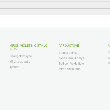
MIRON VIOLETINIO STIKLO
PARDUOTUVĖ
A
INDAI
Batutai bellicon
P
Išsaugok kokybę
Aksesuarai ir dalys
T
Miron paslaptis
Bellicon Vokietijoje
M
Tyrimai
Miron stiklo indai