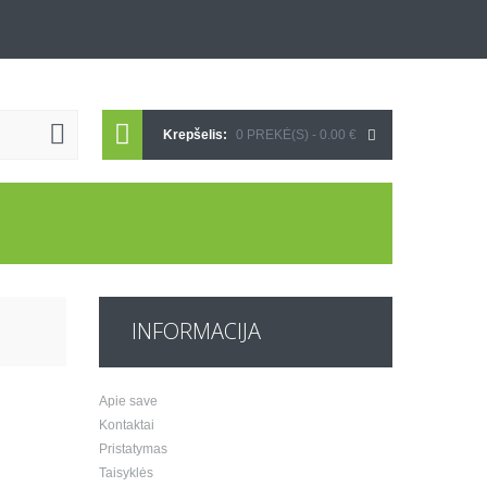
Krepšelis:
0 PREKĖ(S) - 0.00 €
INFORMACIJA
Apie save
Kontaktai
Pristatymas
Taisyklės