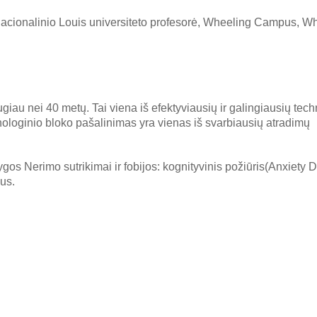
Nacionalinio Louis universiteto profesorė, Wheeling Campus, Wh
au nei 40 metų. Tai viena iš efektyviausių ir galingiausių tech
hologinio bloko pašalinimas yra vienas iš svarbiausių atradimų
os Nerimo sutrikimai ir fobijos: kognityvinis požiūris(Anxiety 
us.