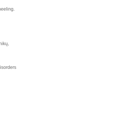
eeling.
nikų,
Disorders