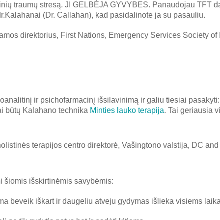
ocinių traumų stresą. JI GELBĖJA GYVYBES. Panaudojau TFT da
 dr.Kalahanai (Dr. Callahan), kad pasidalinote ja su pasauliu.
s direktorius, First Nations, Emergency Services Society of 
nalitinį ir psichofarmacinį išsilavinimą ir galiu tiesiai pasakyti:
 tai būtų Kalahano technika
Minties lauko terapija
. Tai geriausia v
stinės terapijos centro direktorė, Vašingtono valstija, DC and
 šiomis išskirtinėmis savybėmis:
oma beveik iškart ir daugeliu atveju gydymas išlieka visiems lai