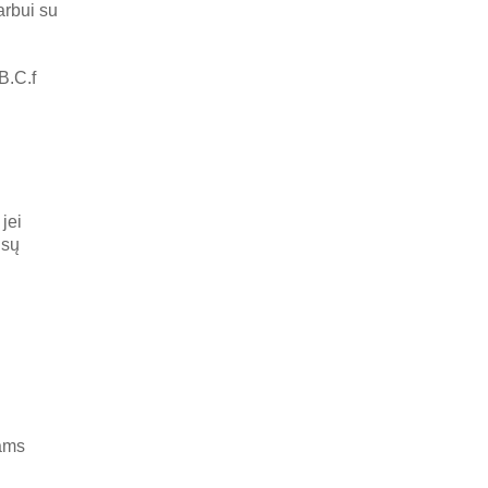
rbui su
B.C.f
 jei
isų
kams