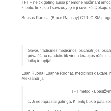
TFT – ne tik galingiausia priemonė mažinant em
klientu, linkusiu Į savižudybę ir ji suveikė. Dėkoju,
Briusas Ramsai (Bruce Ramsay) CTR, CISM programo
Gavau tradicinės medicinos, psichiatrijos, psichoa
privalėčiau naudotis tik viena terapijos rūšimi,
laikų terapija!
Luan Ruona (Luanne Ruona), medicinos daktarė, holi
Aleksandrija.
TFT metodika pasižymi
1. Ji nepaprastai galinga. Klientų būklė patais