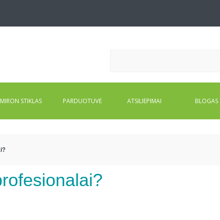
MIRON STIKLAS
PARDUOTUVĖ
ATSILIEPIMAI
BLOGAS
i?
profesionalai?