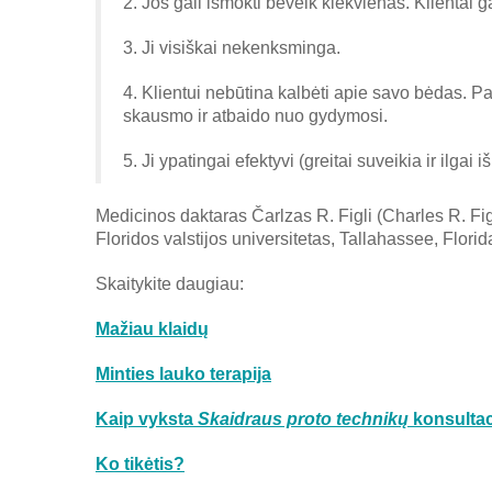
2. Jos gali išmokti beveik kiekvienas. Klientai gal
3. Ji visiškai nekenksminga.
4. Klientui nebūtina kalbėti apie savo bėdas. 
skausmo ir atbaido nuo gydymosi.
5. Ji ypatingai efektyvi (greitai suveikia ir ilgai iš
Medicinos daktaras Čarlzas R. Figli (Charles R. Figl
Floridos valstijos universitetas, Tallahassee, Florid
Skaitykite daugiau:
Mažiau klaidų
Minties lauko terapija
Kaip vyksta
Skaidraus proto technikų
konsultaci
Ko tikėtis?