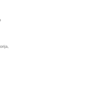
o
orija,