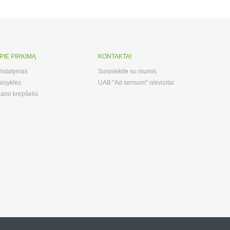
PIE PIRKIMĄ
KONTAKTAI
ristatymas
Susisiekite su mumis
aisyklės
UAB "Ad sensum" rekvizitai
ano krepšelis