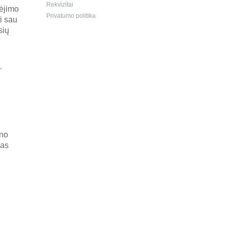
Rekvizitai
kėjimo
Privatumo politika
i sau
sių
.
ano
ias