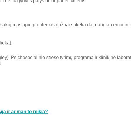
i ne tik gydytis patys bet ir padėti kitiems.
Pasakojimas apie problemas dažnai sukelia dar daugiau emocini
lieka).
ey), Psichosocialinio streso tyrimų programa ir klinikinė laborat
a.
ja ir ar man to reikia?