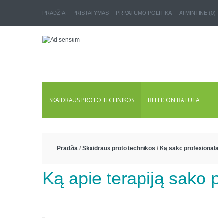
PRADŽIA
PRISTATYMAS
PRIVATUMO POLITIKA
ATMINTINĖ (0)
SKAIDRAUS PROTO TECHNIKOS
BELLICON BATUTAI
Pradžia
/
Skaidraus proto technikos
/
Ką sako profesionala
Ką apie terapiją sako 