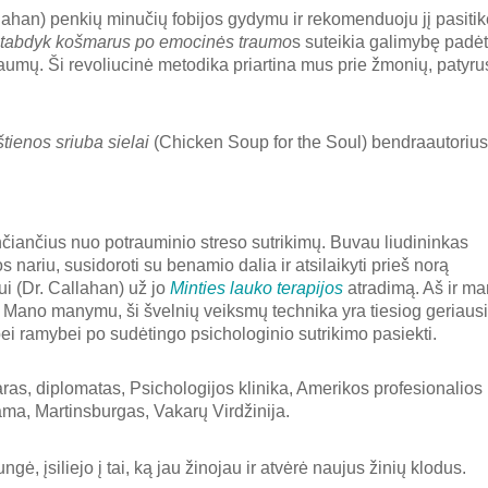
ahan) penkių minučių fobijos gydymu ir rekomenduoju jį pasiti
tabdyk košmarus po emocinės traumo
s suteikia galimybę padėt
traumų. Ši revoliucinė metodika priartina mus prie žmonių, patyru
štienos sriuba sielai
(Chicken Soup for the Soul) bendraautorius
iančius nuo potrauminio streso sutrikimų. Buvau liudininkas
 nariu, susidoroti su benamio dalia ir atsilaikyti prieš norą
i (Dr. Callahan) už jo
Minties lauko terapijos
atradimą. Aš ir m
 Mano manymu, ši švelnių veiksmų technika yra tiesiog geriaus
bei ramybei po sudėtingo psichologinio sutrikimo pasiekti.
as, diplomatas, Psichologijos klinika, Amerikos profesionalios
ma, Martinsburgas, Vakarų Virdžinija.
ė, įsiliejo į tai, ką jau žinojau ir atvėrė naujus žinių klodus.