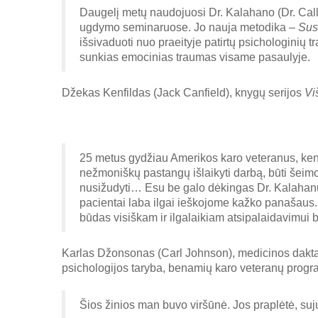
Daugelį metų naudojuosi Dr. Kalahano (Dr. Call
ugdymo seminaruose. Jo nauja metodika –
Sus
išsivaduoti nuo praeityje patirtų psichologinių 
sunkias emocinias traumas visame pasaulyje.
Džekas Kenfildas (Jack Canfield), knygų serijos
Vi
25 metus gydžiau Amerikos karo veteranus, kenč
nežmoniškų pastangų išlaikyti darbą, būti šeimos
nusižudyti… Esu be galo dėkingas Dr. Kalahanu
pacientai laba ilgai ieškojome kažko panašaus.
būdas visiškam ir ilgalaikiam atsipalaidavimui 
Karlas Džonsonas (Carl Johnson), medicinos daktar
psichologijos taryba, benamių karo veteranų progra
Šios žinios man buvo viršūnė. Jos praplėtė, sujung