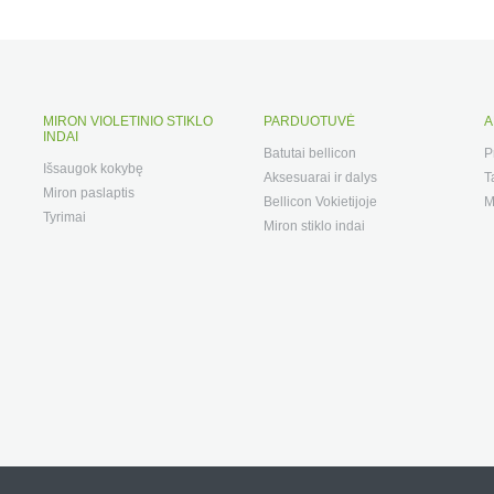
MIRON VIOLETINIO STIKLO
PARDUOTUVĖ
A
INDAI
Batutai bellicon
P
Išsaugok kokybę
Aksesuarai ir dalys
T
Miron paslaptis
Bellicon Vokietijoje
M
Tyrimai
Miron stiklo indai