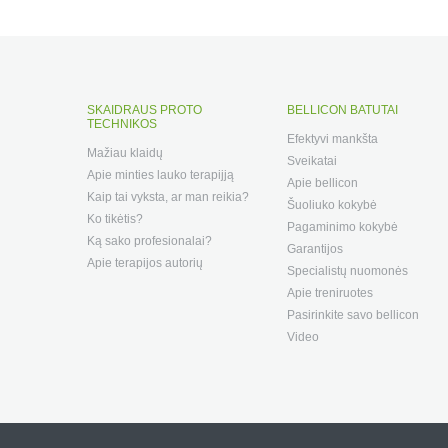
SKAIDRAUS PROTO
BELLICON BATUTAI
TECHNIKOS
Efektyvi mankšta
Mažiau klaidų
Sveikatai
Apie minties lauko terapijją
Apie bellicon
Kaip tai vyksta, ar man reikia?
Šuoliuko kokybė
Ko tikėtis?
Pagaminimo kokybė
Ką sako profesionalai?
Garantijos
Apie terapijos autorių
Specialistų nuomonės
Apie treniruotes
Pasirinkite savo bellicon
Video