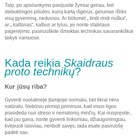
Taip, po apsilankymo pasijusite žymiai geriau, bet
stebuklingos piliulės, kurią kartą išgėrus, gerumas išliks
visą gyvenimą, neduosiu.
Ar būtumėt „ tindi rindi riuška“,
ar „ kaltūnas“, kalbus ar tylus, jei norite stabilaus
pagerėjimo, pasiruoškite išmoktas technikas savarankiškai
taikyti namuose.
Kada reikia
Skaidraus
proto technikų
?
Kur jūsų riba?
Gyventi nuolatinėje Įtampoje normalu, bet tikrai nėra
natūralu. Nebūsiu pirmoji priminusi, kad visos ligos
prasideda nuo streso ir nemalonių minčių. Kai nuspręsite,
kad
jau gana,
norite gyventi linksmiau, džiaugsmingiau,
kvėpuoti laisviau, neriboti savęs, tada esate pasiruošę
padėti sau.