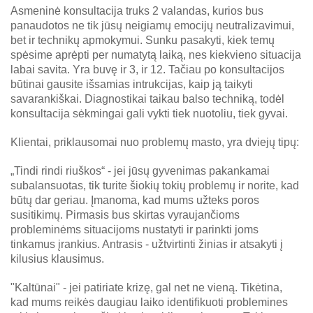
Asmeninė konsultacija truks 2 valandas, kurios bus
panaudotos ne tik jūsų neigiamų emocijų neutralizavimui,
bet ir technikų apmokymui. Sunku pasakyti, kiek temų
spėsime aprėpti per numatytą laiką, nes kiekvieno situacija
labai savita. Yra buvę ir 3, ir 12. Tačiau po konsultacijos
būtinai gausite išsamias intrukcijas, kaip ją taikyti
savarankiškai. Diagnostikai taikau balso techniką, todėl
konsultacija sėkmingai gali vykti tiek nuotoliu, tiek gyvai.
Klientai, priklausomai nuo problemų masto, yra dviejų tipų:
„Tindi rindi riuškos“ - jei jūsų gyvenimas pakankamai
subalansuotas, tik turite šiokių tokių problemų ir norite, kad
būtų dar geriau. Įmanoma, kad mums užteks poros
susitikimų. Pirmasis bus skirtas vyraujančioms
probleminėms situacijoms nustatyti ir parinkti joms
tinkamus įrankius. Antrasis - užtvirtinti žinias ir atsakyti į
kilusius klausimus.
"Kaltūnai" - jei patiriate krizę, gal net ne vieną. Tikėtina,
kad mums reikės daugiau laiko identifikuoti problemines