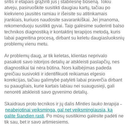
sritis ir etapais grąžinti jus į stabilesnę būseną. Tokiu
atveju, pasiruoškite susitikti daugiau kartų, tačiau po
kiekvieno jausitės ramiau ir išeisite su atitinkamais
įrankiais, kuriuos naudosite savarankiškai. Jei įmanoma,
rekomenduoju susitikti gyvai. Taip galėsime suderinti balso
technikos diagnostiką ir kontaktinį terapijos metodą, kuris
labai pagreitina procesą, dirbant su keletu daugiasluoksnių
problemų vienu metu.
Ar problemų daug, ar tik keletas, klientas neprivalo
pasakoti savo istorijos detalių ar atskleisti paslapčių, nes
diagnostikai tai nėra būtina. Nors kalbėjimas padeda
greičiau susivokti ir identifikuoti reikiamas elgesio
korekcijas, tačiau galimybė patylėti labai praverčia dirbant
su paaugliais, kurie kartais labiau nei suaugusieji, gali
nenorėti atskleisti savo gyvenimo detalių.
Skaidraus proto tecnikos ir jų dalis
Minties lauko terapija
–
neabejotinai veiksminga, gal net veiksmingiausia, ką
galite šiandien rasti
. Po mūsų susitikimo galėsite padėti ne
tik sau, bet ir savo artimiesiems.