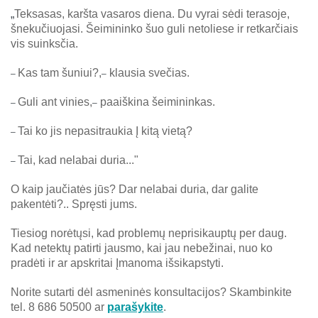
„
Teksasas, karšta vasaros diena. Du vyrai sėdi terasoje,
šnekučiuojasi. Šeimininko šuo guli netoliese ir retkarčiais
vis suinksčia.
Kas tam šuniui?,
klausia svečias.
–
–
Guli ant vinies,
paaiškina šeimininkas.
–
–
Tai ko jis nepasitraukia Į kitą vietą?
–
Tai, kad nelabai duria..."
–
O kaip jaučiatės jūs? Dar nelabai duria, dar galite
pakentėti?..
Spręsti jums.
Tiesiog norėtųsi, kad problemų neprisikauptų per daug.
Kad netektų patirti jausmo, kai jau nebežinai, nuo ko
pradėti ir ar apskritai Įmanoma išsikapstyti.
Norite sutarti dėl asmeninės konsultacijos? Skambinkite
tel. 8 686 50500 ar
parašykite
.