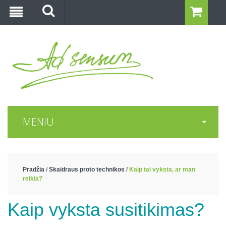
MENIU
Pradžia
/
Skaidraus proto technikos
/
Kaip tai vyksta, ar man
reikia?
Kaip vyksta susitikimas?