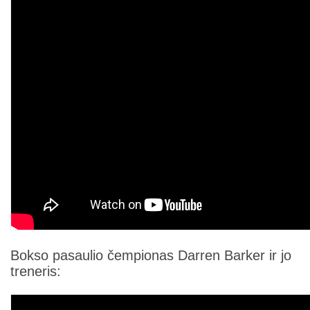
Bokso pasaulio čempionas Darren Barker ir jo
treneris: