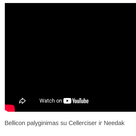
Bellicon palyginimas su Cellerciser ir Needak