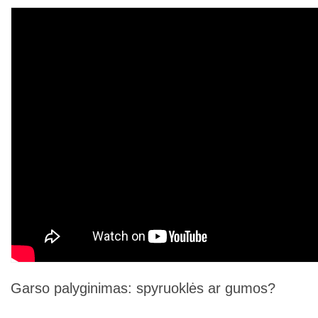
Garso palyginimas: spyruoklės ar gumos?