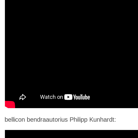
bellicon bendraautorius Philipp Kunhardt: