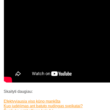
Skaityti daugiau:
Efektyviausia viso kūno mankšta
Kuo judėjimas ant batuto nudingas sveikatai?