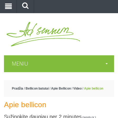
MENIU
Pradžia
/
Bellicon batutai
/
Apie Bellicon
/
Video
/
Apie bellicon
Apie bellicon
Sužinokite daugiau per 2 minutes
(anglų k.)