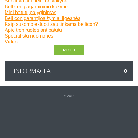
Šuoliuko ant bellicon kokybė
Bellicon pagaminimo kokybė
Mini batutų palyginimas
Bellicon garantijos žymiai ilgesnės
Kaip sukomplektuoti sau tinkamą bellicon?
Apie treniruotes ant batutų
Specialistų nuomonės
Video
PIRKTI
INFORMACIJA
© 2014