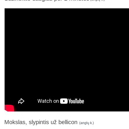
Mokslas, slypintis už bellicon
(anglų k.)